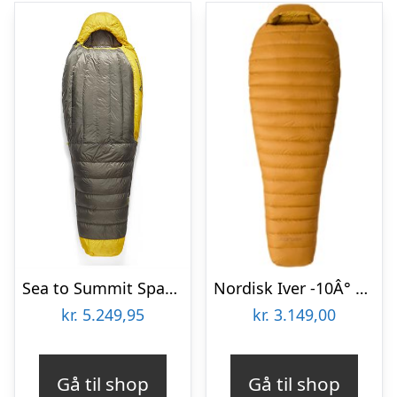
Sea to Summit Spark -9C/15F Down Sleeping Bag – Large
Nordisk Iver -10Â° Mummy Medium Dunsovepose Brun Vinter (
kr.
5.249,95
kr.
3.149,00
Gå til shop
Gå til shop