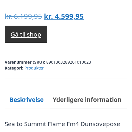
Den
Den
kr.
6.199,95
kr.
4.599,95
oprindelige
aktuelle
pris
pris
Gå til shop
var:
er:
kr. 6.199,95.
kr. 4.599,95.
Varenummer (SKU):
8961363289201610623
Kategori:
Produkter
Beskrivelse
Yderligere information
Sea to Summit Flame Fm4 Dunsovepose