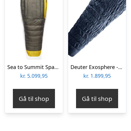
Sea to Summit Spark -9C/15F Down Sleeping Bag – Regular
Deuter Exosphere -11C, Ink / Maple
kr.
5.099,95
kr.
1.899,95
Gå til shop
Gå til shop